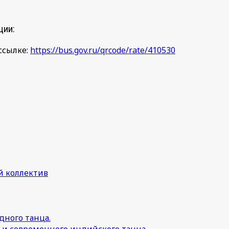
ции:
ссылке:
https://bus.gov.ru/qrcode/rate/410530
й коллектив
дного танца.
 и современного индийского танца.