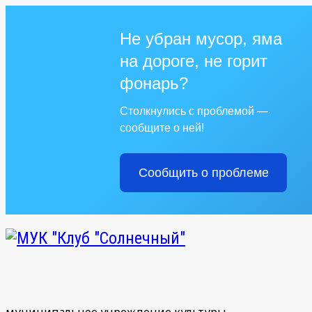
Не убран мусор, яма
на дороге, не горит
фонарь?
Столкнулись с проблемой —
сообщите о ней!
Сообщить о проблеме
муниципальное учреждение культуры