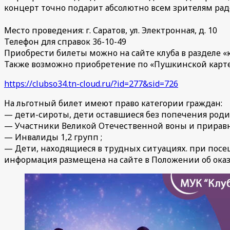
концерт точно подарит абсолютно всем зрителям рад
Место проведения: г. Саратов, ул. Электронная, д. 10
Телефон для справок 36-10-49
Приобрести билеты можно на сайте клуба в разделе «
Также возможно приобретение по «Пушкинской карт
https://clubso34.tn-cloud.ru/?id=277&sid=726
На льготный билет имеют право категории граждан:
— дети-сироты, дети оставшиеся без попечения роди
— Участники Великой Отечественной воны и приравн
— Инвалиды 1,2 групп ;
— Дети, находящиеся в трудных ситуациях. при пос
информация размещена на сайте в Положении об оказ