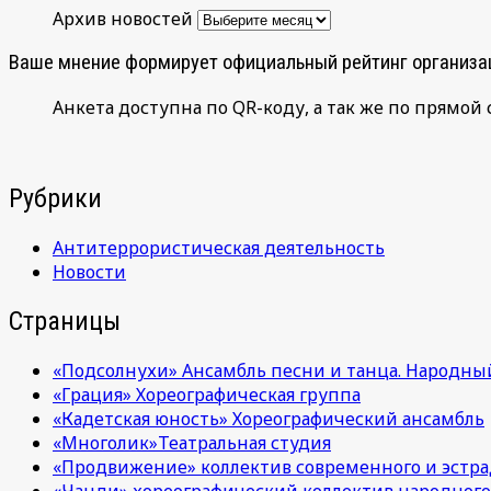
Архив новостей
Ваше мнение формирует официальный рейтинг организа
Анкета доступна по QR-коду, а так же по прямой 
Рубрики
Антитеррористическая деятельность
Новости
Страницы
«Подсолнухи» Ансамбль песни и танца. Народны
«Грация» Хореографическая группа
«Кадетская юность» Хореографический ансамбль
«Многолик»Театральная студия
«Продвижение» коллектив современного и эстра
«Чанди» хореографический коллектив народного