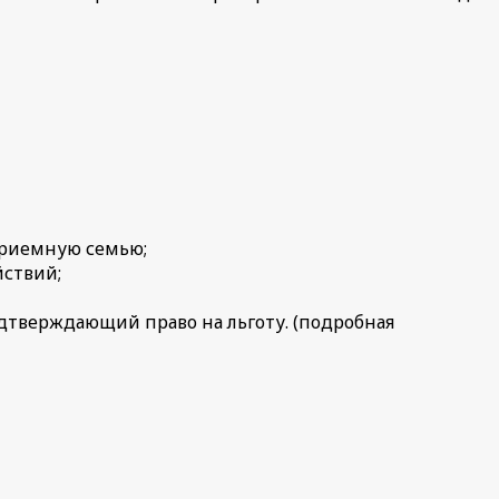
приемную семью;
йствий;
дтверждающий право на льготу. (подробная