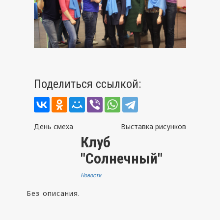
Поделиться ссылкой:
Навигация
День смеха
Выставка рисунков
Клуб
по
"Солнечный"
записям
Новости
Без описания.