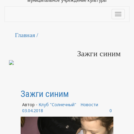
муниципальное учреждение культуры
Toggle
navigat
Главная /
Зажги синим
Зажги синим
Автор -
Клуб "Солнечный"
Новости
03.04.2018
0