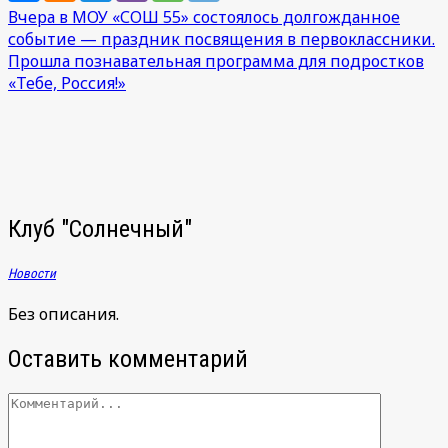
Навигация
Вчера в МОУ «СОШ 55» состоялось долгожданное
событие — праздник посвящения в первоклассники.
по
Прошла познавательная программа для подростков
записям
«Тебе, Россия!»
Клуб "Солнечный"
Новости
Без описания.
Оставить комментарий