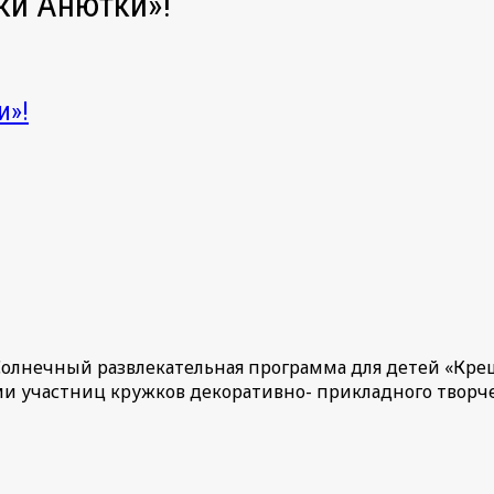
ки Анютки»!
и»!
 Солнечный развлекательная программа для детей «Кр
ами участниц кружков декоративно- прикладного творч