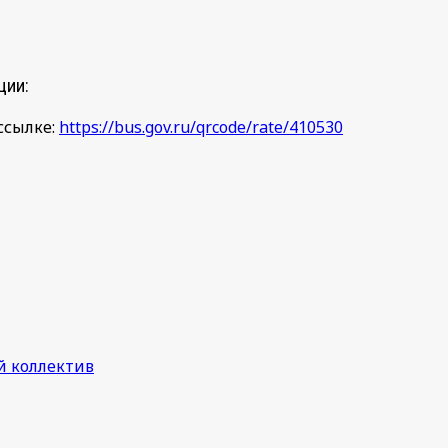
ции:
ссылке:
https://bus.gov.ru/qrcode/rate/410530
й коллектив