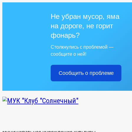
Не убран мусор, яма
на дороге, не горит
фонарь?
Столкнулись с проблемой —
сообщите о ней!
Сообщить о проблеме
муниципальное учреждение культуры