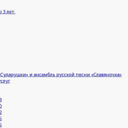
 3 лет.
Сударушки» и ансамбль русской песни «Славяночка»
услуг
9
0
2
5
5