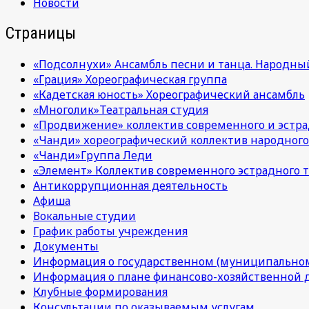
Новости
Страницы
«Подсолнухи» Ансамбль песни и танца. Народны
«Грация» Хореографическая группа
«Кадетская юность» Хореографический ансамбль
«Многолик»Театральная студия
«Продвижение» коллектив современного и эстра
«Чанди» хореографический коллектив народного
«Чанди»Группа Леди
«Элемент» Коллектив современного эстрадного т
Антикоррупционная деятельность
Афиша
Вокальные студии
График работы учреждения
Документы
Информация о государственном (муниципальном
Информация о плане финансово-хозяйственной 
Клубные формирования
Консультации по оказываемым услугам