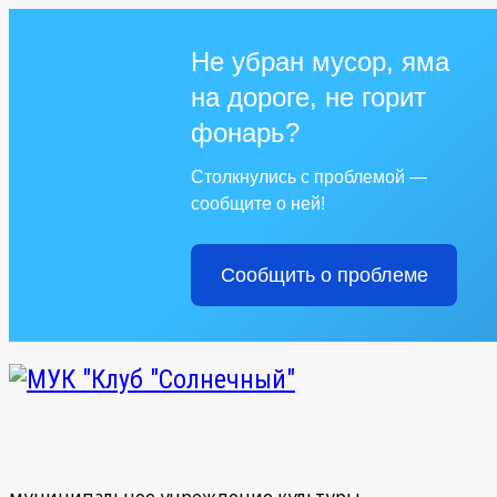
Не убран мусор, яма
на дороге, не горит
фонарь?
Столкнулись с проблемой —
сообщите о ней!
Сообщить о проблеме
муниципальное учреждение культуры