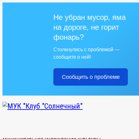
Не убран мусор, яма
на дороге, не горит
фонарь?
Столкнулись с проблемой —
сообщите о ней!
Сообщить о проблеме
муниципальное учреждение культуры