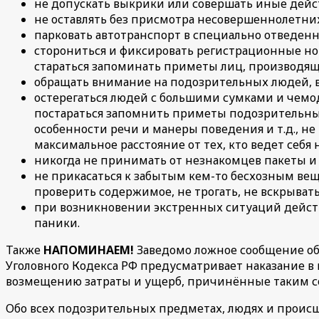
не допускать выкрики или совершать иные дейс
не оставлять без присмотра несовершеннолетних
парковать автотранспорт в специально отведенн
сторониться и фиксировать регистрационные н
стараться запоминать приметы лиц, производящи
обращать внимание на подозрительных людей, в
остерегаться людей с большими сумками и чемод
постараться запомнить приметы подозрительных
особенности речи и манеры поведения и т.д., не
максимальное расстояние от тех, кто ведет себя 
никогда не принимать от незнакомцев пакеты и 
не прикасаться к забытым кем-то бесхозным вещам
проверить содержимое, не трогать, не вскрыват
при возникновении экстренных ситуаций действо
паники.
Также
НАПОМИНАЕМ!
Заведомо ложное сообщение об 
Уголовного Кодекса РФ предусматривает наказание в в
возмещению затраты и ущерб, причинённые таким 
Обо всех подозрительных предметах, людях и прои