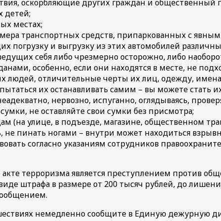
твия, оскорбляющие других граждан и общественный 
 детей;
ых местах;
омера транспортных средств, припаркованных с явны
х погрузку и выгрузку из этих автомобилей различных
едущих себя либо чрезмерно осторожно, либо наоборот
анами, особенно, если они находятся в месте, не под
 людей, отличительные черты их лиц, одежду, имена
 пытаться их останавливать самим – вы можете стать и
неадекватно, нервозно, испуганно, оглядываясь, проверя
сумки, не оставляйте свои сумки без присмотра;
 (на улице, в подъезде, магазине, общественном транс
ь, не пинать ногами – внутри может находиться взрывн
вать согласно указаниям сотрудников правоохранител
акте терроризма является преступлением против общес
иде штрафа в размере от 200 тысяч рублей, до лишения
сообщением.
сшествиях немедленно сообщите в Единую дежурную д