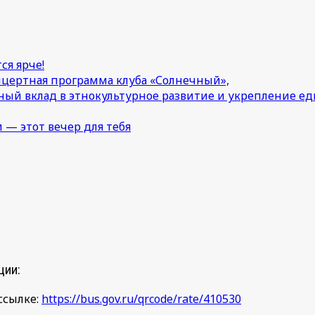
ся ярче!
онцертная программа клуба «Солнечный»,
ный вклад в этнокультурное развитие и укрепление 
 — этот вечер для тебя
ции:
ссылке:
https://bus.gov.ru/qrcode/rate/410530