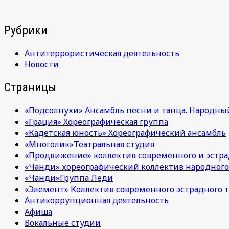
Рубрики
Антитеррористическая деятельность
Новости
Страницы
«Подсолнухи» Ансамбль песни и танца. Народны
«Грация» Хореографическая группа
«Кадетская юность» Хореографический ансамбль
«Многолик»Театральная студия
«Продвижение» коллектив современного и эстра
«Чанди» хореографический коллектив народного
«Чанди»Группа Леди
«Элемент» Коллектив современного эстрадного т
Антикоррупционная деятельность
Афиша
Вокальные студии