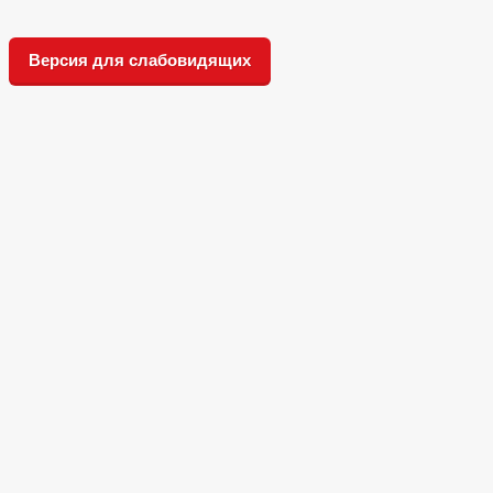
Версия для слабовидящих
Вместе с клубом «Солнечный» лето
становится ярче!
На Бульваре Героев Отечества состоялась
концертная программа клуба
«Солнечный»,
Всероссийская общественная премия
за личный вклад в этнокультурное
развитие и укрепление единства народов
России «ГОРДОСТЬ НАЦИИ — 2026»
3 июля Концертная программа «ЛЕТО»