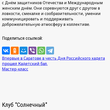
с Днём защитников Отечества и Международным
женским днём. Они соревнуются друг с другом в
ловкости, смекалке и сообразительности, умении
коммуницировать и поддерживать
доброжелательную атмосферу в коллективе.
Поделиться ссылкой:
Навигация
Впервые в Саратове в честь Дня Российского кадета
прошел Кадетский бал.
по
Мастер-класс
записям
Клуб "Солнечный"