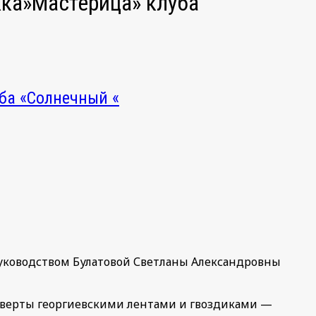
жка»Мастерица» клуба
уба «Солнечный «
руководством Булатовой Светланы Александровны
онверты георгиевскими лентами и гвоздиками —