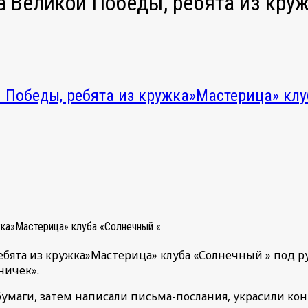
а Великой Победы, ребята из кру
 Победы, ребята из кружка»Мастерица» кл
жка»Мастерица» клуба «Солнечный «
ебята из кружка»Мастерица» клуба «Солнечный » под 
ничек».
умаги, затем написали письма-послания, украсили к