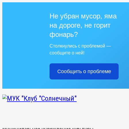
Не убран мусор, яма
на дороге, не горит
фонарь?
Столкнулись с проблемой —
сообщите о ней!
Сообщить о проблеме
муниципальное учреждение культуры