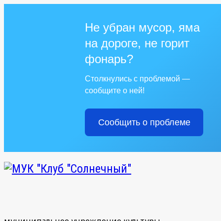
Не убран мусор, яма
на дороге, не горит
фонарь?
Столкнулись с проблемой —
сообщите о ней!
Сообщить о проблеме
муниципальное учреждение культуры