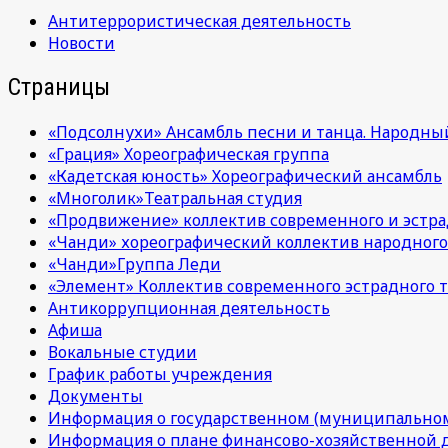
Антитеррористическая деятельность
Новости
Страницы
«Подсолнухи» Ансамбль песни и танца. Народны
«Грация» Хореографическая группа
«Кадетская юность» Хореографический ансамбль
«Многолик»Театральная студия
«Продвижение» коллектив современного и эстра
«Чанди» хореографический коллектив народного
«Чанди»Группа Леди
«Элемент» Коллектив современного эстрадного т
Антикоррупционная деятельность
Афиша
Вокальные студии
График работы учреждения
Документы
Информация о государственном (муниципальном
Информация о плане финансово-хозяйственной 