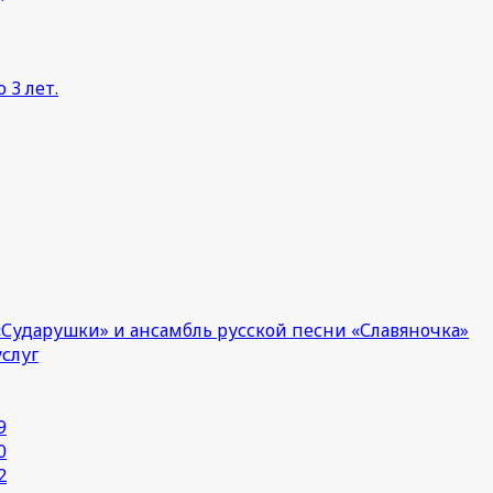
 3 лет.
Сударушки» и ансамбль русской песни «Славяночка»
услуг
9
0
2