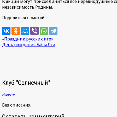
К акции могут присоединиться все неравнодушные са
независимость Родины.
Поделиться ссылкой:
Навигация
«Праздник русских игр»
День рождения Бабы Яги
по
записям
Клуб "Солнечный"
Новости
Без описания.
Оставить комментарий