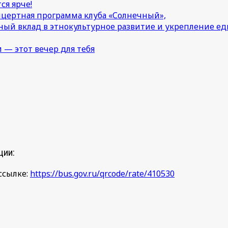
ся ярче!
онцертная программа клуба «Солнечный»,
ный вклад в этнокультурное развитие и укрепление 
 — этот вечер для тебя
ции:
ссылке:
https://bus.gov.ru/qrcode/rate/410530