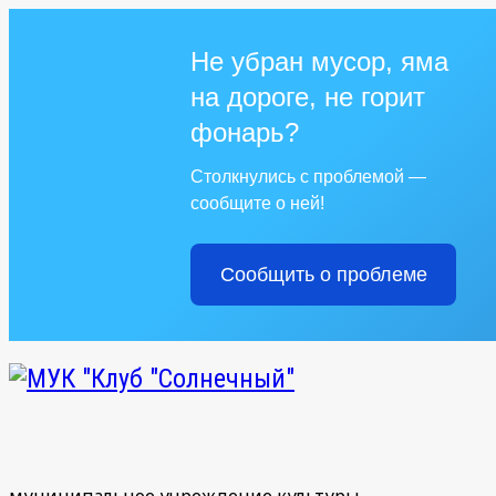
Не убран мусор, яма
на дороге, не горит
фонарь?
Столкнулись с проблемой —
сообщите о ней!
Сообщить о проблеме
муниципальное учреждение культуры