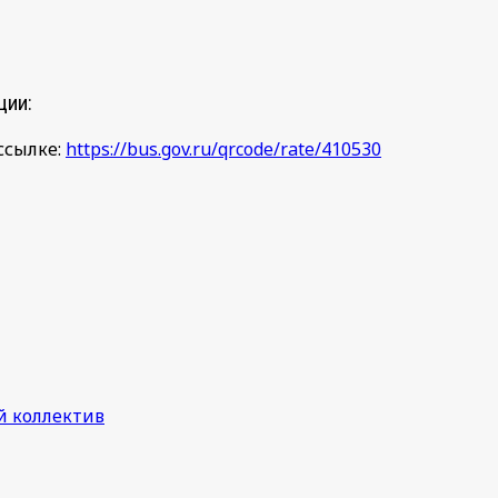
ции:
ссылке:
https://bus.gov.ru/qrcode/rate/410530
й коллектив