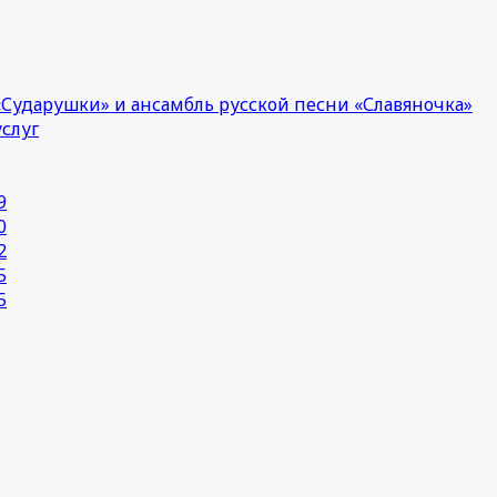
Сударушки» и ансамбль русской песни «Славяночка»
услуг
9
0
2
5
5