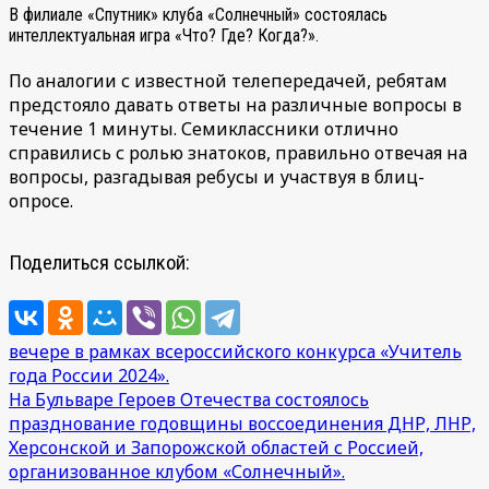
В филиале «Спутник» клуба «Солнечный» состоялась
интеллектуальная игра «Что? Где? Когда?».
По аналогии с известной телепередачей, ребятам
предстояло давать ответы на различные вопросы в
течение 1 минуты. Семиклассники отлично
справились с ролью знатоков, правильно отвечая на
вопросы, разгадывая ребусы и участвуя в блиц-
опросе.
Поделиться ссылкой:
Навигация
вечере в рамках всероссийского конкурса «Учитель
года России 2024».
по
На Бульваре Героев Отечества состоялось
записям
празднование годовщины воссоединения ДНР, ЛНР,
Херсонской и Запорожской областей с Россией,
организованное клубом «Солнечный».