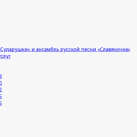
Сударушки» и ансамбль русской песни «Славяночка»
услуг
9
0
2
5
5