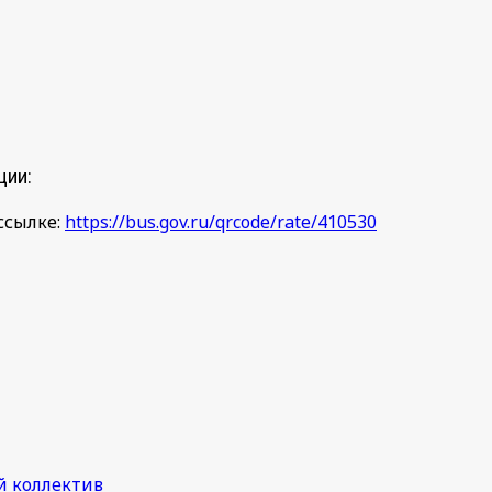
ции:
ссылке:
https://bus.gov.ru/qrcode/rate/410530
й коллектив