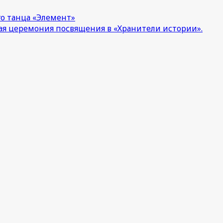
о танца «Элемент»
ная церемония посвящения в «Хранители истории».