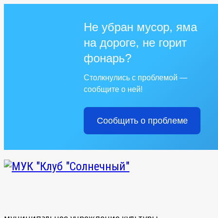
Не убран мусор, яма
на дороге, не горит
фонарь?
Столкнулись с проблемой —
сообщите о ней!
Сообщить о проблеме
муниципальное учреждение культуры