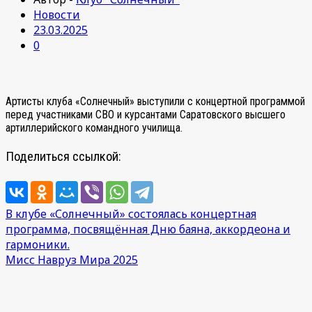
Новости
23.03.2025
0
Артисты клуба «Солнечный» выступили с концертной программой
перед участниками СВО и курсантами Саратовского высшего
артиллерийского командного училища.
Поделиться ссылкой:
Навигация
В клубе «Солнечный» состоялась концертная
программа, посвящённая Дню баяна, аккордеона и
по
гармоники.
записям
Мисс Навруз Мира 2025