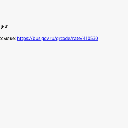
ции:
ссылке:
https://bus.gov.ru/qrcode/rate/410530