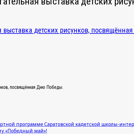
огательная выставка детских рис
я выставка детских рисунков, посвящённа
унков, посвящённая Дню Победы.
ертной программе Саратовской кадетской школы-интер
у «Победный май»!