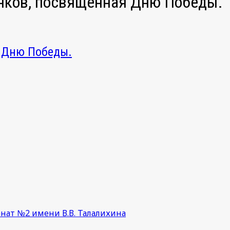
унков, посвящённая Дню Победы.
я Дню Победы.
нат №2 имени В.В. Талалихина