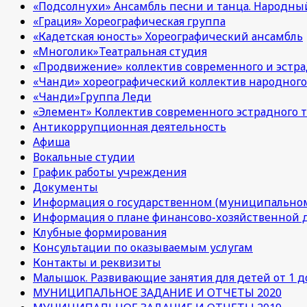
«Подсолнухи» Ансамбль песни и танца. Народны
«Грация» Хореографическая группа
«Кадетская юность» Хореографический ансамбль
«Многолик»Театральная студия
«Продвижение» коллектив современного и эстра
«Чанди» хореографический коллектив народного
«Чанди»Группа Леди
«Элемент» Коллектив современного эстрадного т
Антикоррупционная деятельность
Афиша
Вокальные студии
График работы учреждения
Документы
Информация о государственном (муниципальном
Информация о плане финансово-хозяйственной 
Клубные формирования
Консультации по оказываемым услугам
Контакты и реквизиты
Малышок. Развивающие занятия для детей от 1 до
МУНИЦИПАЛЬНОЕ ЗАДАНИЕ И ОТЧЕТЫ 2020