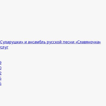
Сударушки» и ансамбль русской песни «Славяночка»
услуг
9
0
2
5
5