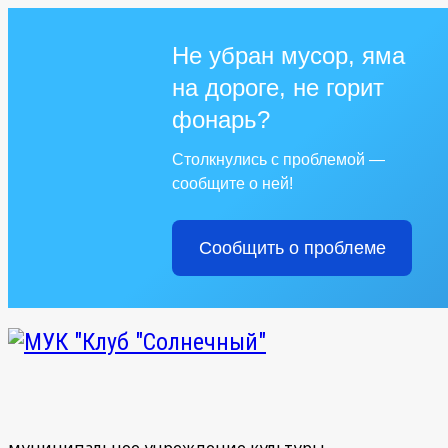
Не убран мусор, яма
на дороге, не горит
фонарь?
Столкнулись с проблемой —
сообщите о ней!
Сообщить о проблеме
муниципальное учреждение культуры