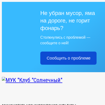
Не убран мусор, яма
на дороге, не горит
фонарь?
Столкнулись с проблемой —
сообщите о ней!
Сообщить о проблеме
муниципальное учреждение культуры