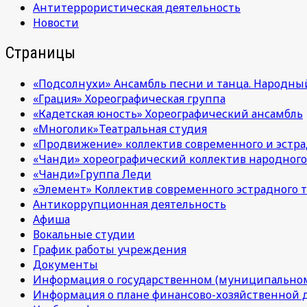
Антитеррористическая деятельность
Новости
Страницы
«Подсолнухи» Ансамбль песни и танца. Народны
«Грация» Хореографическая группа
«Кадетская юность» Хореографический ансамбль
«Многолик»Театральная студия
«Продвижение» коллектив современного и эстра
«Чанди» хореографический коллектив народного
«Чанди»Группа Леди
«Элемент» Коллектив современного эстрадного т
Антикоррупционная деятельность
Афиша
Вокальные студии
График работы учреждения
Документы
Информация о государственном (муниципальном
Информация о плане финансово-хозяйственной 