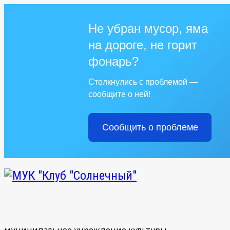
Не убран мусор, яма
на дороге, не горит
фонарь?
Столкнулись с проблемой —
сообщите о ней!
Сообщить о проблеме
муниципальное учреждение культуры