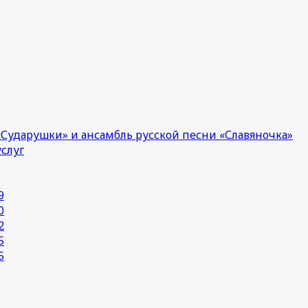
Сударушки» и ансамбль русской песни «Славяночка»
услуг
9
0
2
5
5