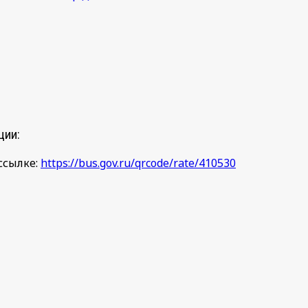
ции:
ссылке:
https://bus.gov.ru/qrcode/rate/410530