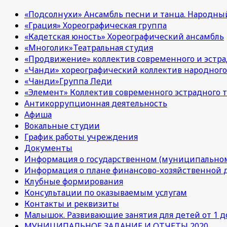
«Подсолнухи» Ансамбль песни и танца. Народны
«Грация» Хореографическая группа
«Кадетская юность» Хореографический ансамбль
«Многолик»Театральная студия
«Продвижение» коллектив современного и эстра
«Чанди» хореографический коллектив народного
«Чанди»Группа Леди
«Элемент» Коллектив современного эстрадного т
Антикоррупционная деятельность
Афиша
Вокальные студии
График работы учреждения
Документы
Информация о государственном (муниципальном
Информация о плане финансово-хозяйственной 
Клубные формирования
Консультации по оказываемым услугам
Контакты и реквизиты
Малышок. Развивающие занятия для детей от 1 до
МУНИЦИПАЛЬНОЕ ЗАДАНИЕ И ОТЧЕТЫ 2020