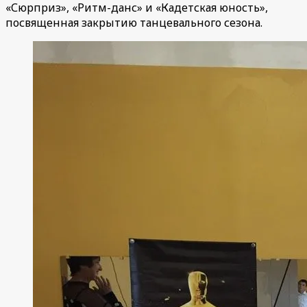
«Сюрприз», «Ритм-данс» и «Кадетская юность»,
посвященная закрытию танцевального сезона.