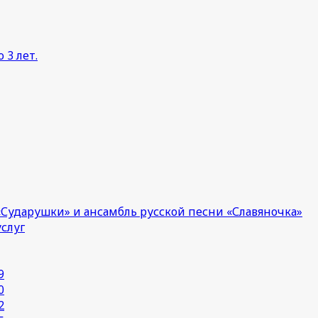
 3 лет.
Сударушки» и ансамбль русской песни «Славяночка»
услуг
9
0
2