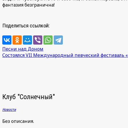
фантазия безгранична!
Поделиться ссылкой:
Навигация
Песни над Доном
Состоялся VII Международный певческий фестиваль 
по
записям
Клуб "Солнечный"
Новости
Без описания.