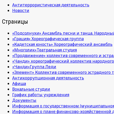
Антитеррористическая деятельность
Новости
Страницы
«Подсолнухи» Ансамбль песни и танца. Народны
«Грация» Хореографическая группа
«Кадетская юность» Хореографический ансамбль
«Многолик»Театральная студия
«Продвижение» коллектив современного и эстра
«Чанди» хореографический коллектив народного
«Чанди»Группа Леди
«Элемент» Коллектив современного эстрадного т
Антикоррупционная деятельность
Афиша
Вокальные студии
График работы учреждения
Документы
Информация о государственном (муниципальном
Информация о плане финансово-хозяйственной 