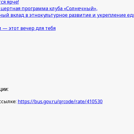
ся ярче!
онцертная программа клуба «Солнечный»,
ный вклад в этнокультурное развитие и укрепление 
 — этот вечер для тебя
ции:
ссылке:
https://bus.gov.ru/qrcode/rate/410530