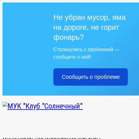
Не убран мусор, яма
на дороге, не горит
фонарь?
Столкнулись с проблемой —
сообщите о ней!
Сообщить о проблеме
муниципальное учреждение культуры